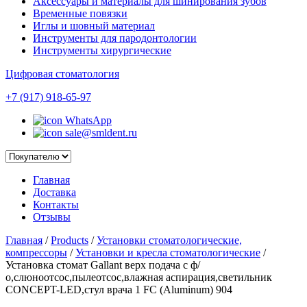
Аксессуары и материалы для шинирования зубов
Временные повязки
Иглы и шовный материал
Инструменты для пародонтологии
Инструменты хирургические
Цифровая стоматология
+7 (917) 918-65-97
WhatsApp
sale@smldent.ru
Главная
Доставка
Контакты
Отзывы
Главная
/
Products
/
Установки стоматологические,
компрессоры
/
Установки и кресла стоматологические
/
Установка стомат Gallant верх подача с ф/
о,слюноотсос,пылеотсос,влажная аспирация,светильник
CONCEPT-LED,стул врача 1 FC (Aluminum) 904