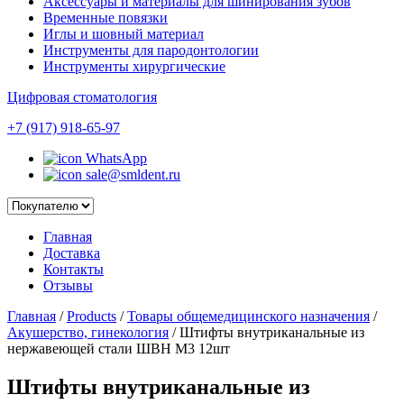
Аксессуары и материалы для шинирования зубов
Временные повязки
Иглы и шовный материал
Инструменты для пародонтологии
Инструменты хирургические
Цифровая стоматология
+7 (917) 918-65-97
WhatsApp
sale@smldent.ru
Главная
Доставка
Контакты
Отзывы
Главная
/
Products
/
Товары общемедицинского назначения
/
Акушерство, гинекология
/
Штифты внутриканальные из
нержавеющей стали ШВН M3 12шт
Штифты внутриканальные из