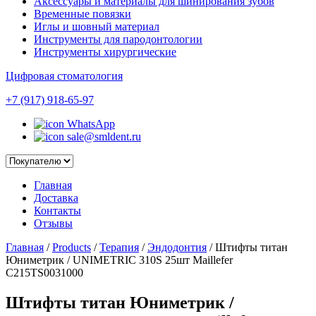
Аксессуары и материалы для шинирования зубов
Временные повязки
Иглы и шовный материал
Инструменты для пародонтологии
Инструменты хирургические
Цифровая стоматология
+7 (917) 918-65-97
WhatsApp
sale@smldent.ru
Главная
Доставка
Контакты
Отзывы
Главная
/
Products
/
Терапия
/
Эндодонтия
/
Штифты титан
Юниметрик / UNIMETRIC 310S 25шт Maillefer
C215TS0031000
Штифты титан Юниметрик /