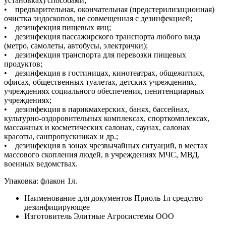
установках) способами;
• предварительная, окончательная (предстерилизационная)
очистка эндоскопов, не совмещенная с дезинфекцией;
• дезинфекция пищевых яиц;
• дезинфекция пассажирского транспорта любого вида
(метро, самолеты, автобусы, электрички);
• дезинфекция транспорта для перевозки пищевых
продуктов;
• дезинфекция в гостиницах, кинотеатрах, общежитиях,
офисах, общественных туалетах, детских учреждениях,
учреждениях социального обеспечения, пенитенциарных
учреждениях;
• дезинфекция в парикмахерских, банях, бассейнах,
культурно-оздоровительных комплексах, спорткомплексах,
массажных и косметических салонах, саунах, салонах
красоты, санпропускниках и др.;
• дезинфекция в зонах чрезвычайных ситуаций, в местах
массового скопления людей, в учреждениях МЧС, МВД,
военных ведомствах.
Упаковка: флакон 1л.
Наименование для документов
Приоль 1л средство
дезинфицирующее
Изготовитель
Элитные Агросистемы ООО