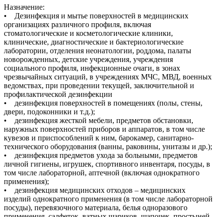
Назначение:
• Дезинфекция и мытье поверхностей в медицинских
организациях различного профиля, включая
стоматологические и косметологические клиники,
клинические, диагностические и бактериологические
лаборатории, отделения неонатологии, роддома, палаты
новорожденных, детские учреждения, учреждения
социального профиля, инфекционные очаги, в зонах
чрезвычайных ситуаций, в учреждениях МЧС, МВД, военных
ведомствах, при проведении текущей, заключительной и
профилактической дезинфекции
• дезинфекция поверхностей в помещениях (полы, стены,
двери, подоконники и т.д.);
• дезинфекция жесткой мебели, предметов обстановки,
наружных поверхностей приборов и аппаратов, в том числе
кувезов и приспособлений к ним, барокамер, санитарно-
технического оборудования (ванны, раковины, унитазы и др.);
• дезинфекция предметов ухода за больными, предметов
личной гигиены, игрушек, спортивного инвентаря, посуды, в
том числе лабораторной, аптечной (включая однократного
применения);
• дезинфекция медицинских отходов – медицинских
изделий однократного применения (в том числе лабораторной
посуды), перевязочного материала, белья одноразового
применения, салфеток, ватных шариков, шапочек, простыней,