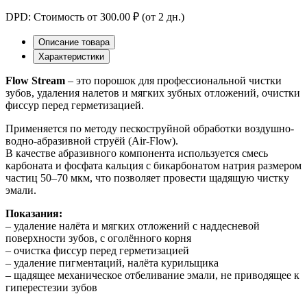
DPD: Стоимость от 300.00 ₽ (от 2 дн.)
Описание товара
Характеристики
Flow Stream
– это порошок для профессиональной чистки
зубов, удаления налетов и мягких зубных отложений, очистки
фиссур перед герметизацией.
Применяется по методу пескоструйной обработки воздушно-
водно-абразивной струёй (Air-Flow).
В качестве абразивного компонента используется смесь
карбоната и фосфата кальция с бикарбонатом натрия размером
частиц 50–70 мкм, что позволяет провести щадящую чистку
эмали.
Показания:
– удаление налёта и мягких отложений с наддесневой
поверхности зубов, с оголённого корня
– очистка фиссур перед герметизацией
– удаление пигментаций, налёта курильщика
– щадящее механическое отбеливание эмали, не приводящее к
гиперестезии зубов