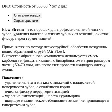
DPD: Стоимость от 300.00 ₽ (от 2 дн.)
Описание товара
Характеристики
Flow Stream
– это порошок для профессиональной чистки
зубов, удаления налетов и мягких зубных отложений, очистки
фиссур перед герметизацией.
Применяется по методу пескоструйной обработки воздушно-
водно-абразивной струёй (Air-Flow).
В качестве абразивного компонента используется смесь
карбоната и фосфата кальция с бикарбонатом натрия размером
частиц 50–70 мкм, что позволяет провести щадящую чистку
эмали.
Показания:
– удаление налёта и мягких отложений с наддесневой
поверхности зубов, с оголённого корня
– очистка фиссур перед герметизацией
– удаление пигментаций, налёта курильщика
– щадящее механическое отбеливание эмали, не приводящее к
гиперестезии зубов