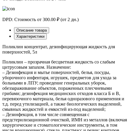
DPD: Стоимость от 300.00 ₽ (от 2 дн.)
Описание товара
Характеристики
Поликлин концентрат, дезинфицирующая жидкость для
поверхностей, 5л
Поликлин – прозрачная бесцветная жидкость со слабым
цитрусовым запахом. Назначение:
– Дезинфекция и мытье поверхностей, белья, посуды,
уборочного инфентаря, игрушек, предметов для ухода за
больными в ЛПУ; проведение генеральных уборок,
обеззараживание объектов, пораженных плесчневыми
грибами; дезинфекция медицинских отходов класса Б и В,
перевязочного материала, белья одноразового применения и
т.д. перед утилизацией, а также биологических выделений,
смывных жидкостей и емкостей из-под выделений;
– Дезинфекция, в том числе совмещенная с
предстерилизационной очисткой, ИМН из металлов (включая
хирургические и стоматологические инструменты, в том
числе вращающиеся), стекла, пластмасс и резин; контуров