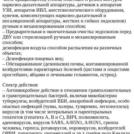
наркозно-дыхательной аппаратуры, датчиков к аппаратам
УЗИ, аппаратов ИВЛ, анестезиологического оборудования,
кувезов, комплектующих наркозно-дыхательной и
ингаляционной аппаратуры, жестких и гибких эндоскопов)
ручным и механизированным способом;
– Предварительная и окончательная очистка эндоскопов перед
ДВУ или стерилизацией ручным и механизированным
способом;
дезинфекция воздуха способом распыления на различных
объектах;
– Дезинфекция пищевых яиц;
– Обеззараживание (дезинвазия) почвы, контаминированной
возбудителями паразитарных болезней (цистами и ооцистами
простейших, яйцами и лечинками гельминтов, остриц).
Спектр действия:
– Антимикробное действие в отношении грамположительных
и грамотрицательных бактерий, включая микобактерии
туберкулеза, возбудителей ВБИ, анаэробной инфекции, особо
опасных инфекций (чумы, холеры, туляремии, легионеллеза);
вирусов (в том числе энтеральных и парентеральных
гепатитов (гепатита А, В и С), ВИЧ, полиомиелита,
аденовирусов, вирусов SARS, A/H5N1, A/H1N1, гриппа
человека, герпеса, ротавирусов, норовирусов, возбудителей
ОРВИ, парагриппа, цитомегалий и др.); грибов рода Кандида