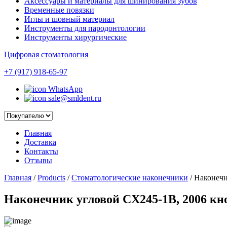
Аксессуары и материалы для шинирования зубов
Временные повязки
Иглы и шовный материал
Инструменты для пародонтологии
Инструменты хирургические
Цифровая стоматология
+7 (917) 918-65-97
WhatsApp
sale@smldent.ru
Главная
Доставка
Контакты
Отзывы
Главная
/
Products
/
Стоматологические наконечники
/
Наконечн
Наконечник угловой CX245-1B, 2006 к