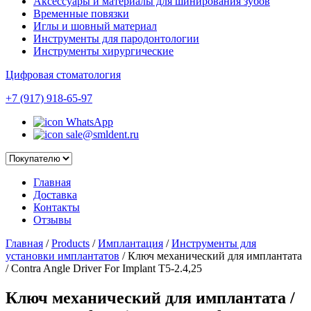
Аксессуары и материалы для шинирования зубов
Временные повязки
Иглы и шовный материал
Инструменты для пародонтологии
Инструменты хирургические
Цифровая стоматология
+7 (917) 918-65-97
WhatsApp
sale@smldent.ru
Главная
Доставка
Контакты
Отзывы
Главная
/
Products
/
Имплантация
/
Инструменты для
установки имплантатов
/
Ключ механический для имплантата
/ Contra Angle Driver For Implant T5-2.4,25
Ключ механический для имплантата /