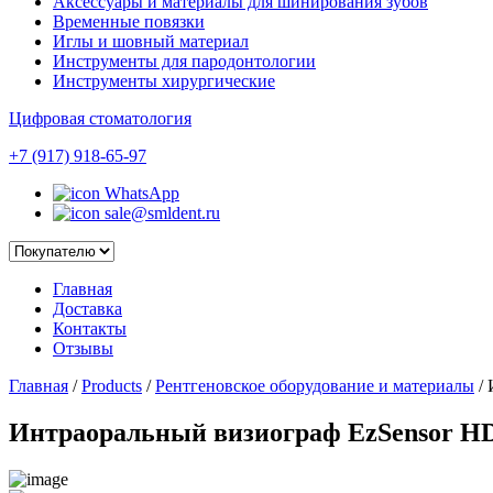
Аксессуары и материалы для шинирования зубов
Временные повязки
Иглы и шовный материал
Инструменты для пародонтологии
Инструменты хирургические
Цифровая стоматология
+7 (917) 918-65-97
WhatsApp
sale@smldent.ru
Главная
Доставка
Контакты
Отзывы
Главная
/
Products
/
Рентгеновское оборудование и материалы
/
И
Интраоральный визиограф EzSensor HD 