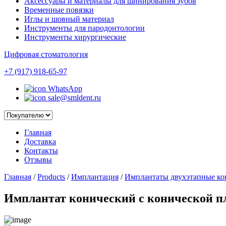
Аксессуары и материалы для шинирования зубов
Временные повязки
Иглы и шовный материал
Инструменты для пародонтологии
Инструменты хирургические
Цифровая стоматология
+7 (917) 918-65-97
WhatsApp
sale@smldent.ru
Главная
Доставка
Контакты
Отзывы
Главная
/
Products
/
Имплантация
/
Имплантаты двухэтапные ко
Имплантат конический с конической 