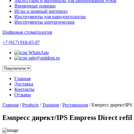
Аксессуары и материалы для шинирования зубов
Временные повязки
Иглы и шовный материал
Инструменты для пародонтологии
Инструменты хирургические
Цифровая стоматология
+7 (917) 918-65-97
WhatsApp
sale@smldent.ru
Главная
Доставка
Контакты
Отзывы
Главная
/
Products
/
Терапия
/
Реставрация
/
Емпресс директ/IPS Em
Емпресс директ/IPS Empress Direct refil 