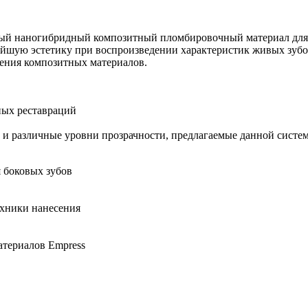
ичный наногибридный композитный пломбировочный материал для
айшую эстетику при воспроизведении характеристик живых зубов
енения композитных материалов.
ных реставраций
и различные уровни прозрачности, предлагаемые данной систе
 боковых зубов
ехники нанесения
атериалов Empress