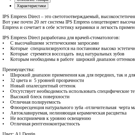
Характеристики
IPS Empress Direct – это светотоотверждаемый, высокоэстет
Вот уже почти 20 лет система IPS Empress олицетворяет высоч
Empress и сочетает в себе эстетику керамики и легкость прим
IPS Empress Direct разработана для врачей-стоматологов:
• С высочайшими эстетическими запросами
• Которые специализируются на постановке высоко эстетич
• Которые стремятся воссоздать вид натуральных зубов
• Которым необходимы в работе широкий диапазон оттенков 
Преимущества:
• Широкий диапазон применения как для передних, так и для
• 32 цвета и 5 уровней прозрачности
• Новый опалесцентный оттенок
• Отсутствует необходимость использовать специфические т
• Высокий блеск поверхности
• Отличная полируемость
• Флюоресценция натурального зуба -отличительная черта м
• Автоклавируемая, нелиняющая керамическая расцветка
• Не восприимчив к уровню освещению
• Отличная рентгеноконтрастность
Цвет: A1 Dentin